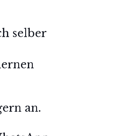
h selber
lernen
gern an.