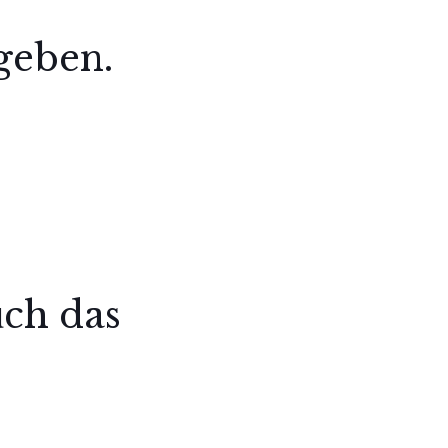
geben.
uch das